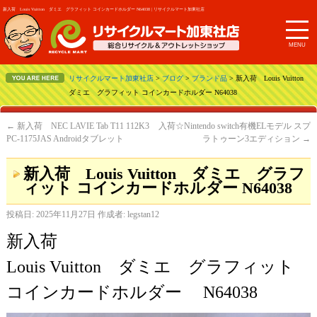
新入荷 Louis Vuitton ダミエ グラフィット コインカードホルダー N64038 | リサイクルマート加東社店
MENU
リサイクルマート加東社店
>
ブログ
>
ブランド品
> 新入荷 Louis Vuitton
ダミエ グラフィット コインカードホルダー N64038
←
新入荷 NEC LAVIE Tab T11 112K3
入荷☆Nintendo switch有機ELモデル スプ
PC-1175JAS Androidタブレット
ラトゥーン3エディション
→
新入荷 Louis Vuitton ダミエ グラフ
ィット コインカードホルダー N64038
投稿日:
2025年11月27日
作成者:
legstan12
新入荷
Louis Vuitton ダミエ グラフィット
コインカードホルダー N64038