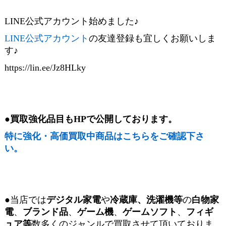
LINE公式アカウント始めました♪
LINE公式アカウント
の友達登録も宜しくお願いしま
す♪
https://lin.ee/Jz8HLky
●買取強化品目も
HP
で公開しております。
特に強化・高価買取中商品はこちらをご確認下さ
い。
●当店では
デジタル家電
や
冷蔵庫、洗濯機等
の
白物家
電
、
ブランド品
、
ゲーム機
、
ゲームソフト
、
フィギ
ュア等
数多くのジャンルで買取させて頂いておりま