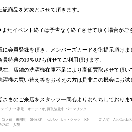
上記商品を対象とさせて頂きます。
●
またイベント終了は予告なく終了させて頂く場合がご
既に会員登録を頂き、メンバーズカードを御提示頂けま
会員特典の10％UPも併せてご利用頂けます。
現在、店舗の洗濯機在庫不足により高価買取させて頂い
洗濯機の買い替え等をお考えの方は是非この機会にお試
皆さまのご来店をスタッフ一同心よりお待ちしておりま
カテゴリー:
家電・オーディオ
,
買取強化中
パーマリンク
←
新入荷 未開封 SHARP ヘルシオホットクック KN-
新入荷 AbuGarci
HW24G 入荷