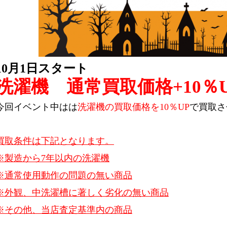
10月1日スタート
洗濯機
通常買取価格+10％
今回イベント中はは
洗濯機の買取価格を10％UP
で買取さ
買取条件は下記となります。
※製造から7年以内の洗濯機
※通常使用動作の問題の無い商品
※外観、中洗濯槽に著しく劣化の無い商品
※その他、当店査定基準内の商品