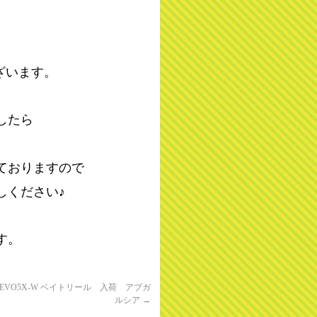
ざいます。
したら
ておりますので
しください♪
す。
a REVO5X-W ベイトリール 入荷 アブガ
ルシア
→