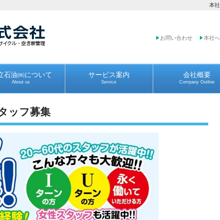
本社
お問い合わせ
本社へ
立石油㈱について
サービス案内
会社概要
About us
Service
Company Outline
タッフ募集