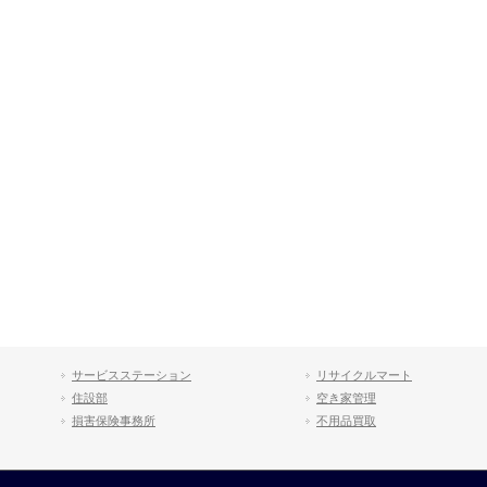
サービスステーション
リサイクルマート
住設部
空き家管理
損害保険事務所
不用品買取