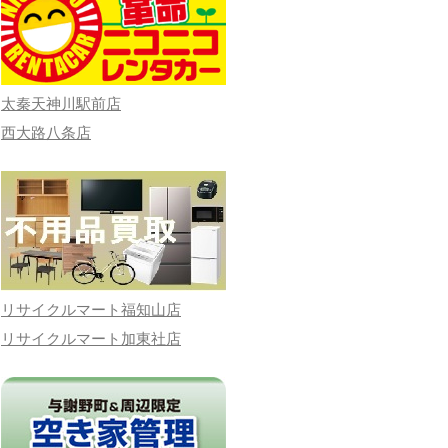
太秦天神川駅前店
西大路八条店
リサイクルマート福知山店
リサイクルマート加東社店