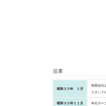
沿革
有限会社
昭和３０年 １月
スタンド
昭和３５年１１月
本社ポー