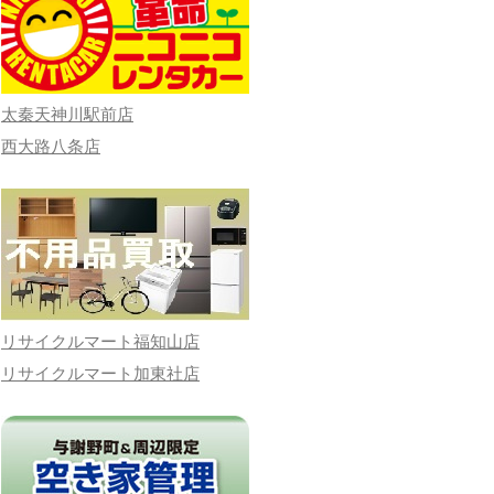
太秦天神川駅前店
西大路八条店
リサイクルマート福知山店
リサイクルマート加東社店