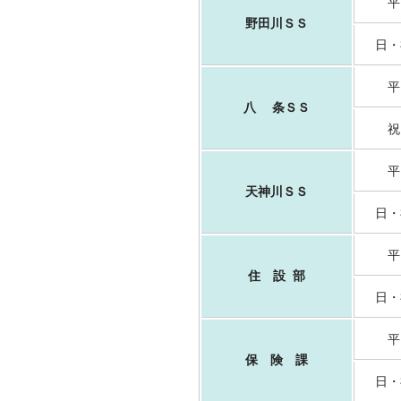
平
野田川ＳＳ
日・
平
八 条ＳＳ
祝
平
天神川ＳＳ
日・
平
住 設 部
日・
平
保 険 課
日・