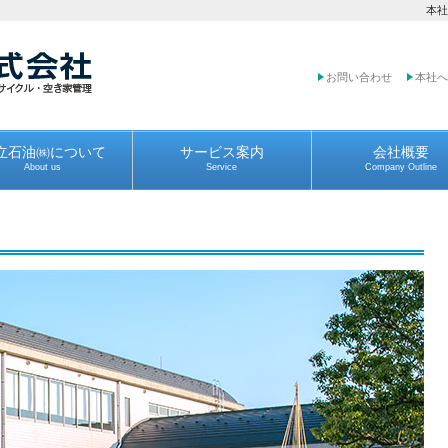
本社
お問い合わせ
本社へ
立石油㈱について
サービス案内
会社概要
About us
Service
Company Outline