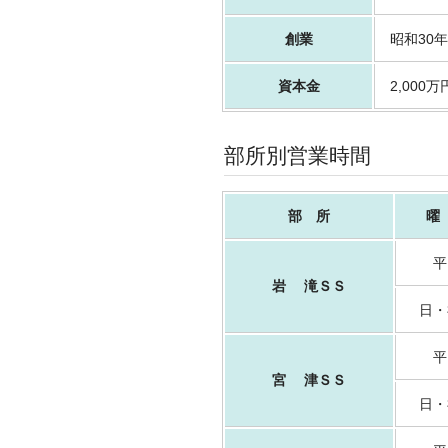
創業
昭和30年
資本金
2,000万
部所別営業時間
部 所
曜
平
岩 滝ＳＳ
日・
平
宮 津ＳＳ
日・