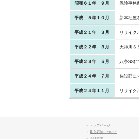
昭和６１年 ９月
保険事務
平成 ５年１０月
新本社屋
平成２１年 ３月
リサイク
平成２２年 ３月
天神川Ｓ
平成２３年 ５月
八条SS
平成２４年 ７月
住設部に
平成２４年１１月
リサイク
トップページ
足立石油について
会社概要