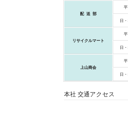
平
配 送 部
日・
平
リサイクルマート
日・
平
上山商会
日・
本社 交通アクセス