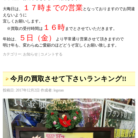
１７時までの営業
大晦日は、
となっておりますのでお間違
えないように
宜しくお願いします。
１６時
※買取の受付時間は
までとさせていただきます。
５日（金）
年始は、
より平常通り営業させて頂きますので
明け年も、変わらぬご愛顧のほどどうぞ宜しくお願い致します。
カテゴリー:
お知らせ
|
コメントする
今月の買取させて下さいランキング!!
投稿日:
2017年12月2日
作成者:
legstan