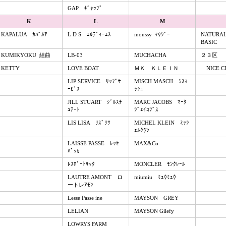
GAP ｷﾞｬｯﾌﾟ
K
L
M
KAPALUA ｶﾊﾟﾙｱ
L D S ｴﾙﾃﾞｨｰｴｽ
moussy ﾏｳｼﾞｰ
NATURAL
BASIC
KUMIKYOKU 組曲
LB-03
MUCHACHA
２３区
KETTY
LOVE BOAT
ＭＫ ＫＬＥＩＮ
NICE C
LIP SERVICE ﾘｯﾌﾟｻ
MISCH MASCH ﾐｽﾏ
ｰﾋﾞｽ
ｯｼｭ
JILL STUART ｼﾞﾙｽﾁ
MARC JACOBS ﾏｰｸ
ｭｱｰﾄ
ｼﾞｪｲｺﾌﾞｽ
LIS LISA ﾘｽﾞﾘｻ
MICHEL KLEIN ﾐｯｼ
ｪﾙｸﾗﾝ
LAISSE PASSE ﾚｯｾ
MAX&Co
ﾊﾟｯｾ
ﾚｽﾎﾟｰﾄｻｯｸ
MONCLER ﾓﾝｸﾚｰﾙ
LAUTRE AMONT ロ
miumiu ﾐｭｳﾐｭｳ
ートレｱﾓﾝ
Lesse Passe ine
MAYSON GREY
LELIAN
MAYSON Gilefy
LOWRYS FARM