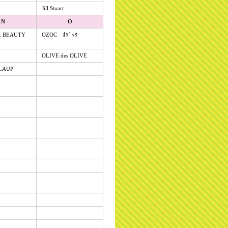
Jill Stuart
N
O
 BEAUTY
OZOC ｵｿﾞｯｸ
OLIVE des OLIVE
LAUP