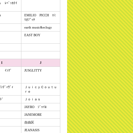
ﾚﾍﾞｯｶﾃｲ
Ａ
EMILIO PICCH ｴﾐ
ﾘｵﾌﾟｯﾁ
earth music&eclogy
EAST BOY
I
J
 ｲﾝｸﾞ
JUSGLITTY
ｲﾝﾃﾞｨｳﾞｨ
ＪｕｉｃｙＣｏｕｔｕ
ｒｅ
ﾄﾞ
Ｊｏｉａｓ
JAYRO ｼﾞｬｲﾛ
JANEMORE
自由区
JEANASIS