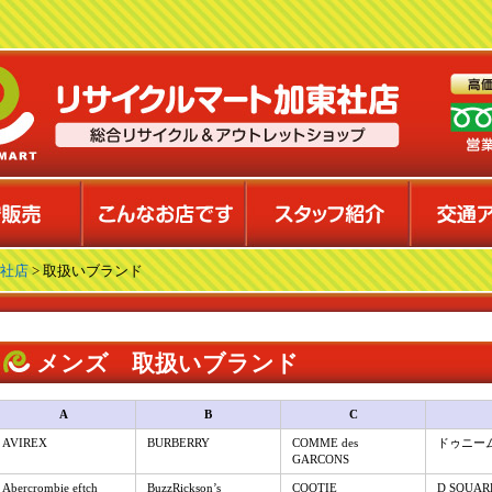
社店
> 取扱いブランド
メンズ 取扱いブランド
A
B
C
AVIREX
BURBERRY
COMME des
ドゥニー
GARCONS
Abercrombie eftch
BuzzRickson’s
COOTIE
D SQUAR