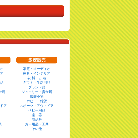
オ
家電・オーディオ
ア
家具・インテリア
衣 料・古 着
品
ギフト・生活用品
ブランド品
金属
ジュエリー・貴金属
服飾小物
ホビー・雑貨
ドア
スポーツ・アウトドア
ベビー用品
楽 器
商品券
具
カー用品・工具
その他