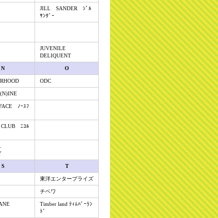
JILL SANDER ｼﾞﾙ
ｻﾝﾀﾞｰ
JUVENILE
DELIQUENT
N
O
ORHOOD
ODC
(N)INE
FACE ﾉｰｽﾌ
 CLUB ﾆｺﾙ
AL
Y
S
T
東洋エンタープライズ
チベワ
ANE
Timber land ﾃｨﾑﾊﾞｰﾗﾝ
ﾄﾞ