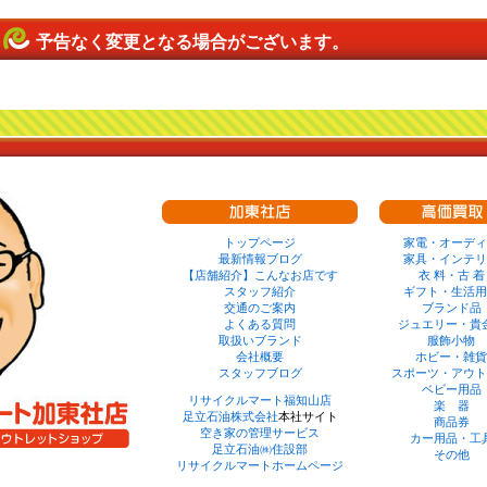
予告なく変更となる場合がございます。
トップページ
家電・オーディ
最新情報ブログ
家具・インテリ
【店舗紹介】こんなお店です
衣 料・古 着
スタッフ紹介
ギフト・生活用
交通のご案内
ブランド品
よくある質問
ジュエリー・貴
取扱いブランド
服飾小物
会社概要
ホビー・雑貨
スタッフブログ
スポーツ・アウト
ベビー用品
リサイクルマート福知山店
楽 器
足立石油株式会社
本社サイト
商品券
空き家の管理サービス
カー用品・工
足立石油㈱住設部
その他
リサイクルマートホームページ