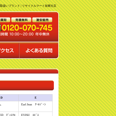
取扱いブランド | リサイクルマート加東社店
D
E
ム
Earl Jean ｱｰﾙｼﾞｰﾝ
ED ﾃﾞｨｽｸｴ
EVISU ｴﾋﾞｽ