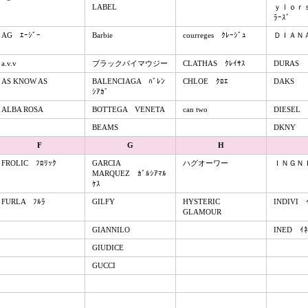
LABEL
ｙｌｏｒｓ 
ﾗｰｽﾞ
AG ｴｰｼﾞｰ
Barbie
courreges ｸﾚｰｼﾞｭ
ＤＩＡＮ
a.v.v
ブラックバイマウジー
CLATHAS ｸﾚｲｻｽ
DURAS
AS KNOW AS
BALENCIAGA ﾊﾞﾚﾝ
CHLOE ｸﾛｴ
DAKS
ｼｱｶﾞ
ALBA ROSA
BOTTEGA VENETA
can two
DIESEL
BEAMS
DKNY
F
G
H
FROLIC ﾌﾛﾘｯｸ
GARCIA
ハグオーワー
ＩＮＧＮＩ
MARQUEZ ｶﾞﾙｼｱﾏﾙ
ｹｽ
FURLA ﾌﾙﾗ
GILFY
HYSTERIC
INDIVI 
GLAMOUR
GIANNILO
INED ｲﾈ
GIUDICE
GUCCI