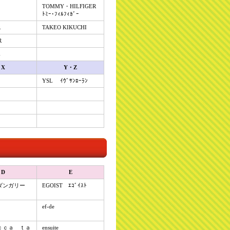
TOMMY・HILFIGER
ﾄﾐｰ･ﾌｨﾙﾌｨｶﾞｰ
R
TAKEO KIKUCHI
R
E
X
Y・Z
YSL ｲｳﾞｻﾝﾛｰﾗﾝ
D
E
ダンガリー
EGOIST ｴｺﾞｲｽﾄ
ef-de
ｃｃａ ｔａ
ensuite