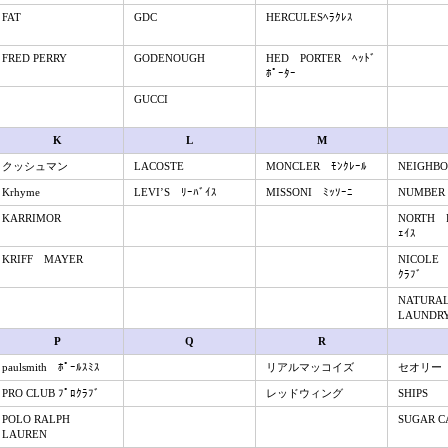
FAT
GDC
HERCULESﾍﾗｸﾚｽ
FRED PERRY
GODENOUGH
HED PORTER ﾍｯﾄﾞ
ﾎﾟｰﾀｰ
GUCCI
K
L
M
クッシュマン
LACOSTE
MONCLER ﾓﾝｸﾚｰﾙ
NEIGHB
Krhyme
LEVI’S ﾘｰﾊﾞｲｽ
MISSONI ﾐｯｿｰﾆ
NUMBER 
KARRIMOR
NORTH 
ｪｲｽ
KRIFF MAYER
NICOLE
ｸﾗﾌﾞ
NATUR
LAUNDR
P
Q
R
paulsmith ﾎﾟｰﾙｽﾐｽ
リアルマッコイズ
セオリー
PRO CLUB ﾌﾟﾛｸﾗﾌﾞ
レッドウィング
SHIPS
POLO RALPH
SUGAR C
LAUREN