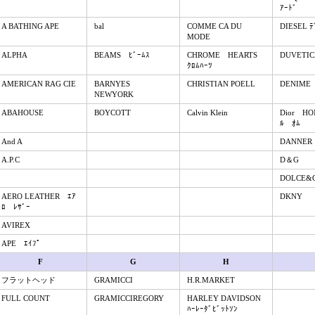
ｱｰﾄﾞ
A BATHING APE
bal
COMME CA DU
DIESEL ﾃ
MODE
ALPHA
BEAMS ﾋﾞｰﾑｽ
CHROME HEARTS
DUVETIC
ｸﾛﾑﾊｰﾂ
AMERICAN RAG CIE
BARNYES
CHRISTIAN POELL
DENIME
NEWYORK
ABAHOUSE
BOYCOTT
Calvin Klein
Dior HO
ﾙ ｵﾑ
And A
DANNER
A.P.C
D＆G
DOLCE&
AERO LEATHER ｴｱ
DKNY
ﾛ ﾚｻﾞｰ
AVIREX
APE ｴｲﾌﾟ
F
G
H
フラットヘッド
GRAMICCI
H.R.MARKET
FULL COUNT
GRAMICCIREGORY
HARLEY DAVIDSON
ﾊｰﾚｰﾀﾞﾋﾞｯﾄｿﾝ