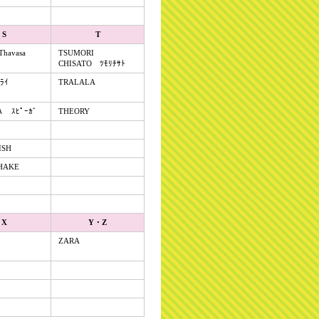
S
T
Thavasa
TSUMORI
CHISATO ﾂﾓﾘﾁｻﾄ
ﾗｲ
TRALALA
 ｽﾋﾟｰｶﾞ
THEORY
ISH
HAKE
X
Y・Z
ZARA