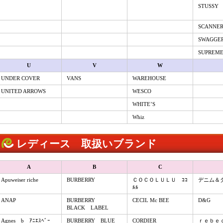
STUSSY
SCANNE
SWAGGE
SUPREM
U
V
W
UNDER COVER
VANS
WAREHOUSE
UNITED ARROWS
WESCO
WHITE’S
Whiz
レディース 取扱いブランド
A
B
C
Apuweiser riche
BURBERRY
ＣＯＣＯＬＵＬＵ ｺｺ
デニム＆
ﾙﾙ
ANAP
BURBERRY
CECIL Mc BEE
D&G
BLACK LABEL
Agnes b ｱﾆｴｽﾍﾞｰ
BURBERRY BLUE
CORDIER
ｒｅｂｅ