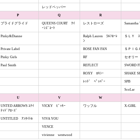
レッドペッパー
P
Q
R
プライドグライド
QUEENS COURT ｸｲ
レストローズ
Samantha 
ｰﾝｽﾞｺｰﾄ
Pinky&Dianne
Ralph Lauren ﾗﾙﾌﾛｰﾚ
ＳＬＹ ｽ
ﾝ
Private Label
ROSE FAN FAN
ＳＰＩＧＡ
Pinky Girls
RF
セオリー
Paul Smith
REFLECT
SWORD F
ROXY ﾛｷｼｰ
SHAKE S
ﾚｯﾄﾞ ﾍﾟｯﾊﾟｰ
SPB
ScoLar
U
V
W
UNTED ARROWS ﾕﾅｲ
VICKY ﾋﾞｯｷｰ
ワッフル
X-GIRL
ﾃｯﾄﾞｱﾛｰｽﾞ
UNTITLED ｱﾝﾀｲﾄﾙ
VIVA YOU
VENCE
vivienne westwood