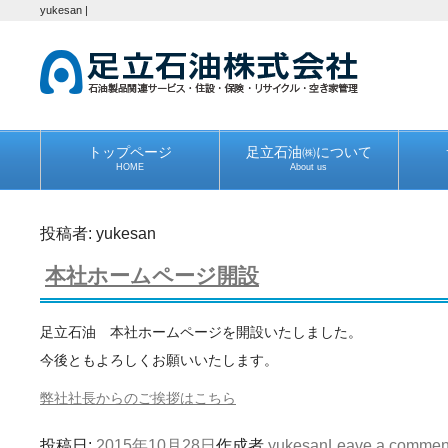
yukesan |
トップページ
足立石油㈱について
HOME
About us
投稿者:
yukesan
本社ホームページ開設
足立石油 本社ホームページを開設いたしました。
今後ともよろしくお願いいたします。
弊社社長からのご挨拶はこちら
投稿日:
2015年10月28日
作成者
yukesan
Leave a commen