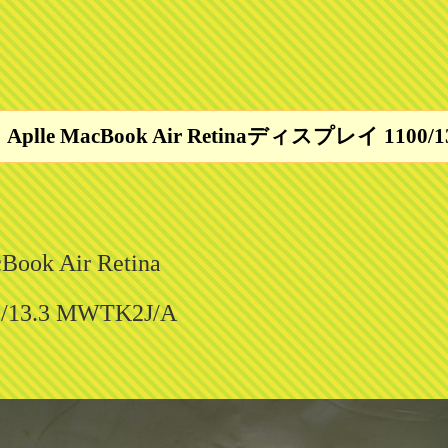
e MacBook Air Retinaディスプレイ 1100/1
ok Air Retina
.3 MWTK2J/A