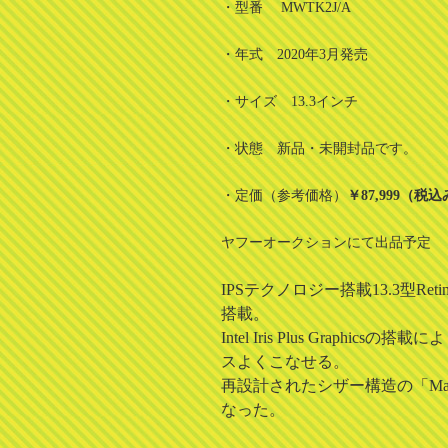
・型番 MWTK2J/A
・年式 2020年3月発売
・サイズ 13.3インチ
・状態 新品・未開封品です。
・定価（参考価格）
￥87,999（税
ヤフーオークションにて出品予定
IPSテクノロジー搭載13.3型Retin
搭載。
Intel Iris Plus Gr
スよくこなせる。
再設計されたシザー構造の「Mag
なった。