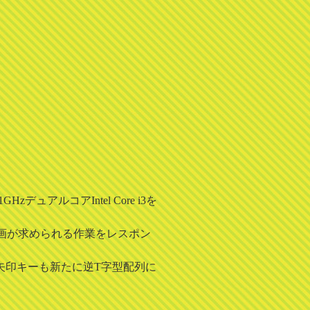
HzデュアルコアIntel Core i3を
高速な描画が求められる作業をレスポン
る。矢印キーも新たに逆T字型配列に