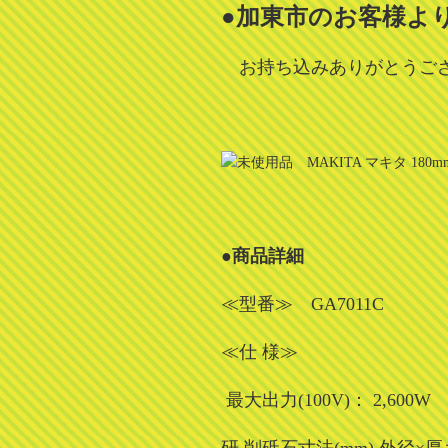
●加東市のお客様よ
お持ち込みありがとうご
●商品詳細
≪型番≫ GA7011C
≪仕 様≫
最大出力(100V)： 2,600W