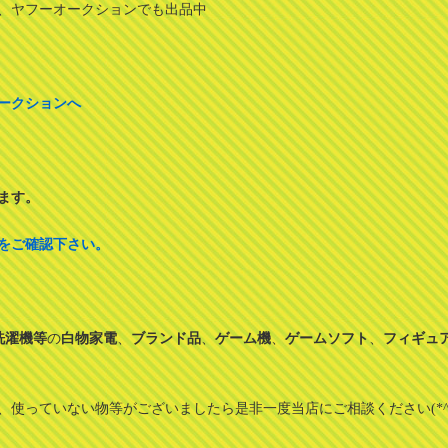
、ヤフーオークションでも出品中
ークションへ
ます。
をご確認下さい。
洗濯機等
の
白物家電
、
ブランド品
、
ゲーム機
、
ゲームソフト
、
フィギュ
使っていない物等がございましたら是非一度当店にご相談ください(*^^