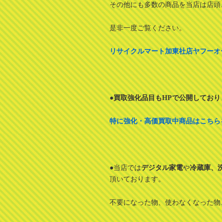
その他にも多数の商品を当店は店頭
是非一度ご覧ください。
リサイクルマート加東社店ヤフーオ
●買取強化品目も
HP
で公開しており
特に強化・高価買取中商品はこちら
●当店では
デジタル家電
や
冷蔵庫、
頂いております。
不要になった物、使わなくなった物、