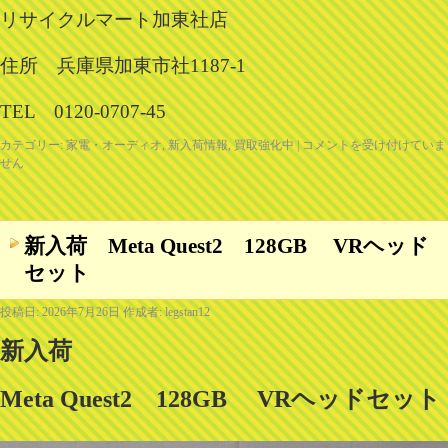
リサイクルマート加東社店
住所 兵庫県加東市社1187-1
TEL 0120-0707-45
カテゴリー:
家電・オーディオ
,
新入荷情報
,
買取強化中
|
コメントを受け付けていま
せん
新入荷 Meta Quest2 128GB VRヘッド
セット
投稿日:
2026年7月26日
作成者:
legstan12
新入荷
Meta Quest2 128GB VRヘッドセット