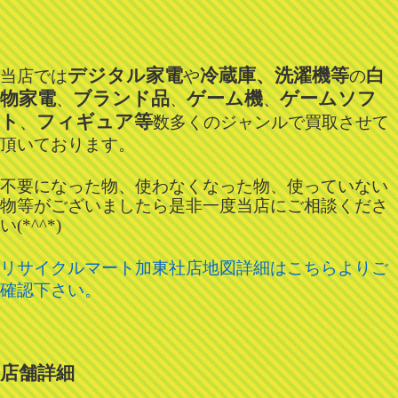
デジタル家電
冷蔵庫、洗濯機等
白
当店では
や
の
物家電
ブランド品
ゲーム機
ゲームソフ
、
、
、
ト
フィギュア等
、
数多くのジャンルで買取させて
頂いております。
不要になった物、使わなくなった物、使っていない
物等がございましたら是非一度当店にご相談くださ
い(*^^*)
リサイクルマート加東社店地図詳細はこちらよりご
確認下さい。
店舗詳細