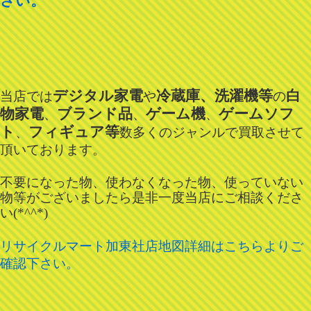
さい。
デジタル家電
冷蔵庫、洗濯機等
白
当店では
や
の
物家電
ブランド品
ゲーム機
ゲームソフ
、
、
、
ト
フィギュア等
、
数多くのジャンルで買取させて
頂いております。
不要になった物、使わなくなった物、使っていない
物等がございましたら是非一度当店にご相談くださ
い(*^^*)
リサイクルマート加東社店地図詳細はこちらよりご
確認下さい。