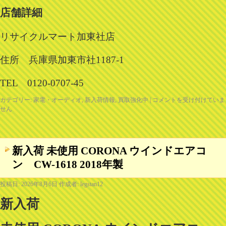
店舗詳細
リサイクルマート加東社店
住所 兵庫県加東市社1187-1
TEL 0120-0707-45
カテゴリー:
家電・オーディオ
,
新入荷情報
,
買取強化中
|
コメントを受け付けていま
せん
新入荷 未使用 CORONA ウインドエアコ
ン CW-1618 2018年製
投稿日:
2026年8月6日
作成者:
legstan12
新入荷