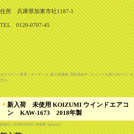
住所 兵庫県加東市社1187-1
TEL 0120-0707-45
カテゴリー:
家電・オーディオ
,
新入荷情報
,
買取強化中
|
コメントを受け付けていま
せん
新入荷 未使用 KOIZUMI ウインドエアコ
ン KAW-1673 2018年製
投稿日:
2026年8月6日
作成者:
legstan12