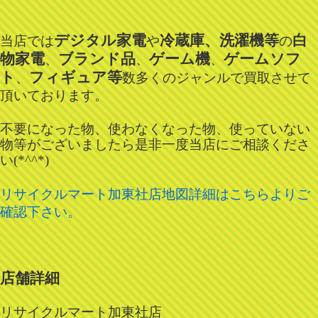
デジタル家電
冷蔵庫、洗濯機等
白
当店では
や
の
物家電
ブランド品
ゲーム機
ゲームソフ
、
、
、
ト
フィギュア等
、
数多くのジャンルで買取させて
頂いております。
不要になった物、使わなくなった物、使っていない
物等がございましたら是非一度当店にご相談くださ
い(*^^*)
リサイクルマート加東社店地図詳細はこちらよりご
確認下さい。
店舗詳細
リサイクルマート加東社店