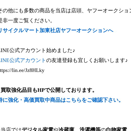
その他にも多数の商品を当店は店頭、ヤフーオークショ
是非一度ご覧ください。
リサイクルマート加東社店ヤフーオークションへ
LINE公式アカウント始めました♪
LINE公式アカウント
の友達登録も宜しくお願いします♪
ttps://lin.ee/Jz8HLky
●買取強化品目も
HP
で公開しております。
特に強化・高価買取中商品はこちらをご確認下さい。
●当店では
デジタル家電
や
冷蔵庫、洗濯機等
の
白物家電