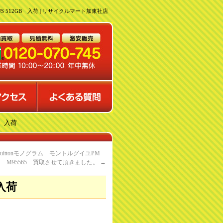
LUS 512GB 入荷 | リサイクルマート加東社店
B 入荷
 Vuittonモノグラム モントルグイユPM
M95565 買取させて頂きました。
→
 入荷