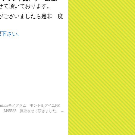
せて頂いております。
がございましたら是非一度
認下さい。
 Vuittonモノグラム モントルグイユPM
M95565 買取させて頂きました。
→