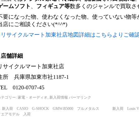
ゲームソフト
、
フィギュア等
数多くのジャンルで買取さ
不要になった物、使わなくなった物、使っていない物等
当店にご相談ください(*^^*)
●リサイクルマート加東社店地図詳細はこちらよりご確
●店舗詳細
リサイクルマート加東社店
住所 兵庫県加東市社1187-1
TEL 0120-0707-45
カテゴリー:
家電・オーディオ
,
新入荷情報
パーマリンク
←
新入荷 CASIO G-SHOCK GMW-B5000 フルメタルス
新入荷 Louis
クエアモデル 入荷