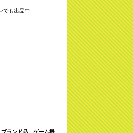
ンでも出品中
、
ブランド品
、
ゲーム機
、