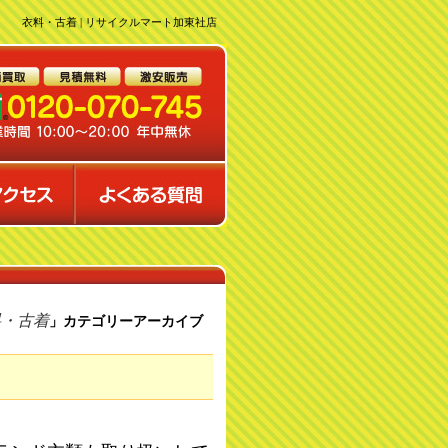
衣料・古着 | リサイクルマート加東社店
料・古着
」カテゴリーアーカイブ