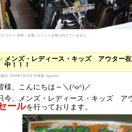
カテゴリー:
衣料・古着
|
コメントを受け付けていません
メンズ・レディース・キッズ アウター在
中！！！
投稿日:
2019年1月31日
作成者:
legstan12
皆様、こんにちは～＼(^o^)／
只今、メンズ・レディース・キッズ ア
セール
を行っております。