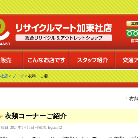
社店
>
ブログ
>
衣料・古着
衣
「
衣類コーナーご紹介
投稿日:
2024年1月17日
作成者:
legstan12